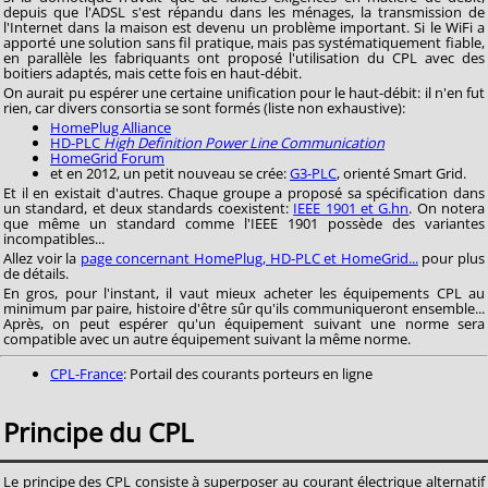
depuis que l'ADSL s'est répandu dans les ménages, la transmission de
l'Internet dans la maison est devenu un problème important. Si le WiFi a
apporté une solution sans fil pratique, mais pas systématiquement fiable,
en parallèle les fabriquants ont proposé l'utilisation du CPL avec des
boitiers adaptés, mais cette fois en haut-débit.
On aurait pu espérer une certaine unification pour le haut-débit: il n'en fut
rien, car divers consortia se sont formés (liste non exhaustive):
HomePlug Alliance
HD-PLC
High Definition Power Line Communication
HomeGrid Forum
et en 2012, un petit nouveau se crée:
G3-PLC
, orienté Smart Grid.
Et il en existait d'autres. Chaque groupe a proposé sa spécification dans
un standard, et deux standards coexistent:
IEEE 1901 et G.hn
. On notera
que même un standard comme l'IEEE 1901 possède des variantes
incompatibles...
Allez voir la
page concernant HomePlug, HD-PLC et HomeGrid...
pour plus
de détails.
En gros, pour l'instant, il vaut mieux acheter les équipements CPL au
minimum par paire, histoire d'être sûr qu'ils communiqueront ensemble...
Après, on peut espérer qu'un équipement suivant une norme sera
compatible avec un autre équipement suivant la même norme.
CPL-France
: Portail des courants porteurs en ligne
Principe du CPL
Le principe des CPL consiste à superposer au courant électrique alternatif