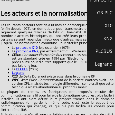
Les acteurs et la normalisation
G3-PLC
X10
Les courants porteurs sont déjà utilisés en domotique depuis des lustres,
(enfin depuis 1975), en domotique, pour transmettre des ordres simples,
requérant quelques dizaines de bits: du bas-débit. Il existe un certain
nombre d'acteurs historiques, qui ont créé leurs propres protocoles, et
KNX
certains se sont répandus mieux que d'autres, mais sans que cela arrive
jusqu'à une normalisation commune. Pour citer les principaux:
Le
protocole
X10
, le plus ancien (1975).
PLCBUS
Le
protocole
KNX
, pas exclusiment CPL d'ailleurs.
CEBus
Consumer Electronics Bus
, connu aussi sous le nom EIA-600,
est un standard créé en 1984 par l'Electronic Industries Alliance,
prévu aussi pour d'autres supports que le CPL. N'a apparemment
Legrand
pas fait long feu.
Le
PLCBUS
(2002)
Legrand
X2D
de Delta Dore, qui existe aussi dans le domaine RF
WPC
Watt Pulse Communication
de la société Watteco avait une
version CPL, mais de technologie différente. Il semblerait que cette
technique ait été abandonnée au profit du sans-fil.
La plupart du temps, les fabriquants ont proposés ensuite des
communications sans fil pour faire de la domotique, ce qui est plus facile à
installer. Ils ont alors dérivé leurs propres trames dans le domaine
radiofréquence (on garde le même code, c'est juste le support de
communication qui change), ce qui n'a pas facilité les choses pour
l'interopérabilité.
Si la domotique n'avait que de faibles exigences en matière de débit,