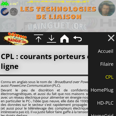
Accueil
CPL : courants porteurs en
Filaire
ligne
CPL
Connu en anglais sous le nom de :
Broadband over Power Line (BPL)
, mais
aussi
PowerLine Communication
(PLC).
HomePlug
Devant le peu de discrétion et de confidentialité des ondes
électromagnétiques, et aussi du fait que nos maisons soient déjà cablées
avec un réseau électrique pour alimenter en énergie nos divers appareils -
en particulier le PC-, l'idée (pas neuve, elle date de 1930) de faire transiter
HD-PLC
des données sur le secteur s'est rapidement propagée pour les maisons
(et aussi pour le télérelevage des compteurs électriques, mais on ne s'y
intéressera pas ici). Il va juste falloir faire gaffe à la tension et ne pas mettre
HomeGrid
les doigts dedans...