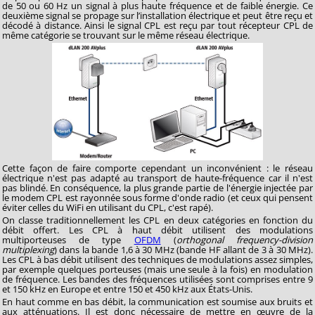
de 50 ou 60 Hz un signal à plus haute fréquence et de faible énergie. Ce
deuxième signal se propage sur l’installation électrique et peut être reçu et
décodé à distance. Ainsi le signal CPL est reçu par tout récepteur CPL de
même catégorie se trouvant sur le même réseau électrique.
Cette façon de faire comporte cependant un inconvénient : le réseau
électrique n'est pas adapté au transport de haute-fréquence car il n'est
pas blindé. En conséquence, la plus grande partie de l'énergie injectée par
le modem CPL est rayonnée sous forme d'onde radio (et ceux qui pensent
éviter celles du WiFi en utilisant du CPL, c'est rapé).
On classe traditionnellement les CPL en deux catégories en fonction du
débit offert. Les CPL à haut débit utilisent des modulations
multiporteuses de type
OFDM
(
orthogonal frequency-division
multiplexing
) dans la bande 1,6 à 30 MHz (bande HF allant de 3 à 30 MHz).
Les CPL à bas débit utilisent des techniques de modulations assez simples,
par exemple quelques porteuses (mais une seule à la fois) en modulation
de fréquence. Les bandes des fréquences utilisées sont comprises entre 9
et 150 kHz en Europe et entre 150 et 450 kHz aux États-Unis.
En haut comme en bas débit, la communication est soumise aux bruits et
aux atténuations. Il est donc nécessaire de mettre en œuvre de la